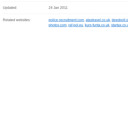
Updated:
24 Jan 2011
Related websites:
police-recruitment.com
,
atastravel.co.uk
,
deedpoll.
photos.com
,
raf-pol.eu
,
kurs-funta.co.uk
,
startax.co.