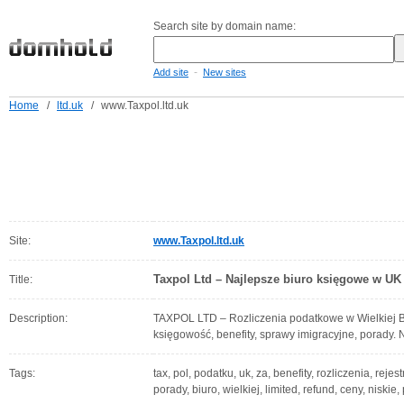
Search site by domain name:
-
Add site
New sites
Home
/
ltd.uk
/
www.Taxpol.ltd.uk
Site:
www.Taxpol.ltd.uk
Taxpol Ltd – Najlepsze biuro księgowe w UK
Title:
Description:
TAXPOL LTD – Rozliczenia podatkowe w Wielkiej Br
księgowość, benefity, sprawy imigracyjne, porady. N
Tags:
tax, pol, podatku, uk, za, benefity, rozliczenia, rej
porady, biuro, wielkiej, limited, refund, ceny, niskie